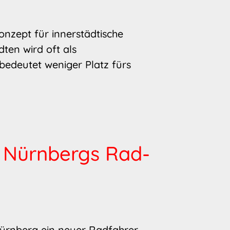
onzept für innerstädtische
ten wird oft als
bedeutet weniger Platz fürs
r Nürn­bergs Rad­
Nürnberg ein neuer Radfahrer-