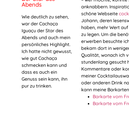
Abends
anknabbern. Inspirati
schöne Webseite
cock
Wie deutlich zu sehen,
Johann, deren lesensw
war der Cachaça
haben, mehr Wert auf 
Iguaçu der Star des
zu legen. Um die benöt
Abends und auch mein
erwerben besuchte ic
persönliches Highlight.
bekam dort in wenigen
Ich hatte nicht gewusst,
Qualität, wonach ich v
wie gut Cachaça
stundenlang gesucht 
schmecken kann und
Kommentare oder kons
dass es auch ein
meiner Cocktailauswa
Genuss sein kann, ihn
oder anderen Drink n
pur zu trinken.​
kann meine Barkarten
Barkarte vom Fr
Barkarte vom Fr