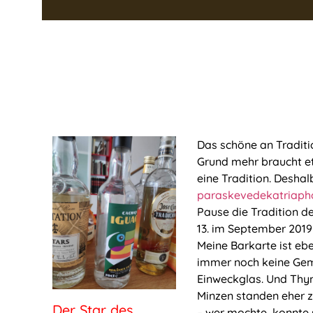
Das schöne an Traditi
Grund mehr braucht et
eine Tradition. Deshalb
paraskevedekatriap
Pause die Tradition 
13. im September 2019
Meine Barkarte ist eben
immer noch keine Ge
Einweckglas. Und Thym
Minzen standen eher z
Der Star des
– wer mochte, konnte s